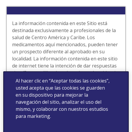
La información contenida en este Sitio está
destinada exclusivamente a profesionales de la
salud de Centro América y Caribe. Los
medicamentos aquí mencionados, pueden tener
un prospecto diferente al aprobado en su
localidad. La información contenida en este sitio
de internet tiene la intención de dar respuestas
científicas equilibradas y basadas en la evidencia
a las solicitudes espontáneas de los
Al hacer clic en “Aceptar todas las cookies”,
profesionales de la salud. Este sitio puede
usted acepta que las cookies se guarden
contener información de nuestros productos
en su dispositivo para mejorar la
que no ha sido aprobada por la autoridad de
navegación del sitio, analizar el uso del
salud de su localidad. Para obtener información
mismo, y colaborar con nuestros estudios
completa de nuestros medicamentos tales como
para marketing.
indicaciones, contraindicaciones, advertencias,
precauciones y eventos adversos, consulte la