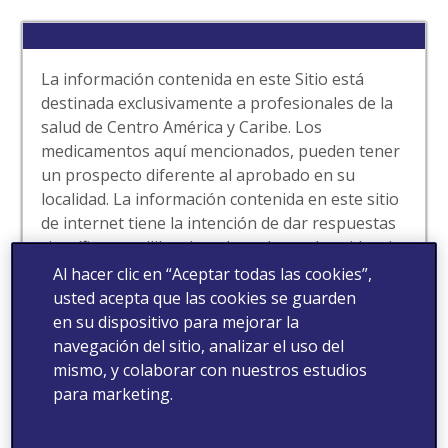
La información contenida en este Sitio está
destinada exclusivamente a profesionales de la
salud de Centro América y Caribe. Los
medicamentos aquí mencionados, pueden tener
un prospecto diferente al aprobado en su
localidad. La información contenida en este sitio
de internet tiene la intención de dar respuestas
científicas equilibradas y basadas en la evidencia
a las solicitudes espontáneas de los
Al hacer clic en “Aceptar todas las cookies”,
profesionales de la salud. Este sitio puede
usted acepta que las cookies se guarden
contener información de nuestros productos
en su dispositivo para mejorar la
que no ha sido aprobada por la autoridad de
navegación del sitio, analizar el uso del
salud de su localidad. Para obtener información
mismo, y colaborar con nuestros estudios
completa de nuestros medicamentos tales como
para marketing.
indicaciones, contraindicaciones, advertencias,
precauciones y eventos adversos, consulte la