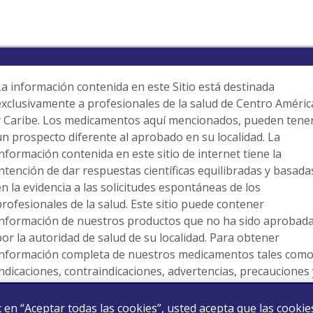
La información contenida en este Sitio está destinada
exclusivamente a profesionales de la salud de Centro Améric
y Caribe. Los medicamentos aquí mencionados, pueden tene
un prospecto diferente al aprobado en su localidad. La
información contenida en este sitio de internet tiene la
intención de dar respuestas científicas equilibradas y basada
en la evidencia a las solicitudes espontáneas de los
profesionales de la salud. Este sitio puede contener
información de nuestros productos que no ha sido aprobad
por la autoridad de salud de su localidad. Para obtener
información completa de nuestros medicamentos tales com
indicaciones, contraindicaciones, advertencias, precauciones 
eventos adversos, consulte la información para prescribir
vigente del producto correspondiente. La información clínica
ic en “Aceptar todas las cookies”, usted acepta que las cookie