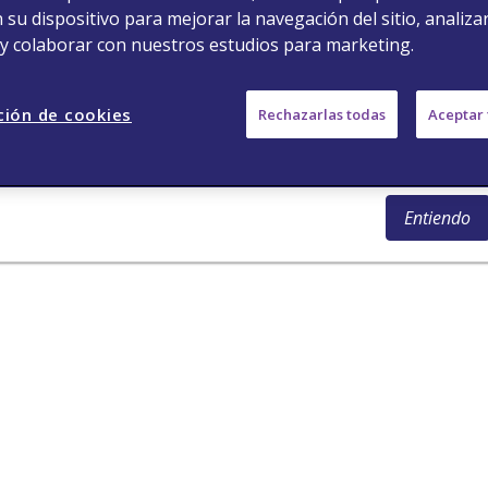
ofrecida en este sitio de internet no pretende dar un consejo
su dispositivo para mejorar la navegación del sitio, analizar
médico. La atención de los pacientes es estricta
 y colaborar con nuestros estudios para marketing.
responsabilidad de los profesionales de la salud, en función
de su licencia profesional, experiencia y conocimiento del
ción de cookies
Rechazarlas todas
Aceptar 
paciente. En lo no contemplado en este aviso, aplicarán los
Términos y Condiciones de los Sitios Viatris
.
Entiendo