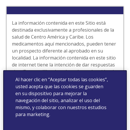
La información contenida en este Sitio está
destinada exclusivamente a profesionales de la
salud de Centro América y Caribe. Los
medicamentos aquí mencionados, pueden tener
un prospecto diferente al aprobado en su
localidad. La información contenida en este sitio
de internet tiene la intención de dar respuestas
científicas equilibradas y basadas en la evidencia
a las solicitudes espontáneas de los
Al hacer clic en “Aceptar todas las cookies”,
profesionales de la salud. Este sitio puede
usted acepta que las cookies se guarden
contener información de nuestros productos
en su dispositivo para mejorar la
que no ha sido aprobada por la autoridad de
navegación del sitio, analizar el uso del
salud de su localidad. Para obtener información
mismo, y colaborar con nuestros estudios
completa de nuestros medicamentos tales como
para marketing.
indicaciones, contraindicaciones, advertencias,
precauciones y eventos adversos, consulte la