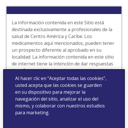
La información contenida en este Sitio está
destinada exclusivamente a profesionales de la
salud de Centro América y Caribe. Los
medicamentos aquí mencionados, pueden tener
un prospecto diferente al aprobado en su
localidad. La información contenida en este sitio
de internet tiene la intención de dar respuestas
científicas equilibradas y basadas en la evidencia
a las solicitudes espontáneas de los
Al hacer clic en “Aceptar todas las cookies”,
profesionales de la salud. Este sitio puede
usted acepta que las cookies se guarden
contener información de nuestros productos
en su dispositivo para mejorar la
que no ha sido aprobada por la autoridad de
navegación del sitio, analizar el uso del
salud de su localidad. Para obtener información
mismo, y colaborar con nuestros estudios
completa de nuestros medicamentos tales como
para marketing.
indicaciones, contraindicaciones, advertencias,
precauciones y eventos adversos, consulte la