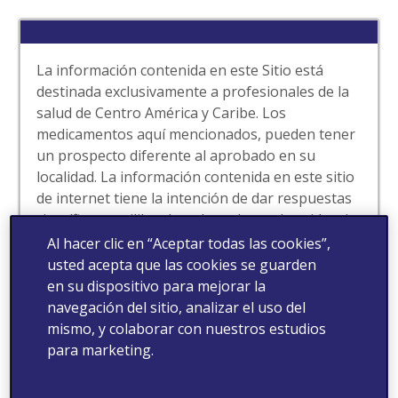
La información contenida en este Sitio está
destinada exclusivamente a profesionales de la
salud de Centro América y Caribe. Los
medicamentos aquí mencionados, pueden tener
un prospecto diferente al aprobado en su
localidad. La información contenida en este sitio
de internet tiene la intención de dar respuestas
científicas equilibradas y basadas en la evidencia
a las solicitudes espontáneas de los
Al hacer clic en “Aceptar todas las cookies”,
profesionales de la salud. Este sitio puede
usted acepta que las cookies se guarden
contener información de nuestros productos
en su dispositivo para mejorar la
que no ha sido aprobada por la autoridad de
navegación del sitio, analizar el uso del
salud de su localidad. Para obtener información
mismo, y colaborar con nuestros estudios
completa de nuestros medicamentos tales como
para marketing.
indicaciones, contraindicaciones, advertencias,
precauciones y eventos adversos, consulte la